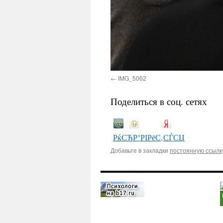
IMG_5062
Поделиться в соц. сетях
РќСЂР°РІРёС‚СЃСЏ
Добавьте в закладки
постоянную ссылк