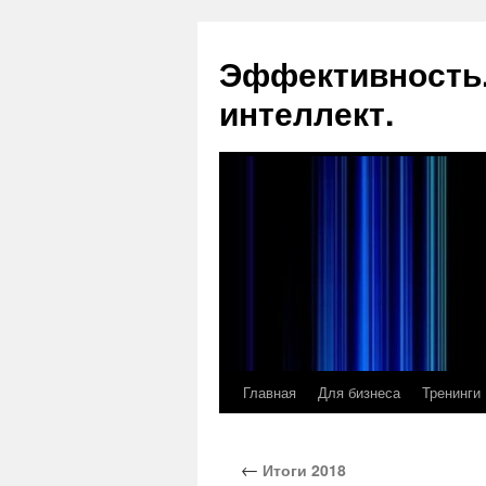
Эффективность.
интеллект.
Главная
Для бизнеса
Тренинги
Перейти
к
←
Итоги 2018
содержимому