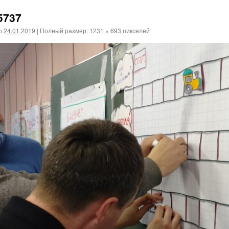
5737
о
24.01.2019
|
Полный размер:
1231 × 693
пикселей