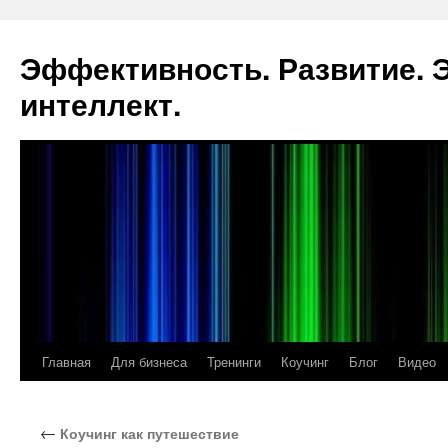
Эффективность. Развитие.
интеллект.
Главная
Для бизнеса
Тренинги
Коучинг
Блог
Видео
Перейти
к
←
Коучинг как путешествие
содержимому