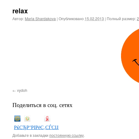
relax
Автор:
Maria Shardakova
|
Опубликовано
15.02.2013
|
Полный размер:
2
vydoh
Поделиться в соц. сетях
РќСЂР°РІРёС‚СЃСЏ
Добавьте в закладки
постоянную ссылку
.