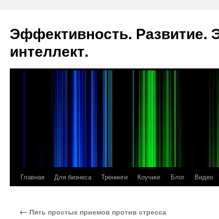
Эффективность. Развитие.
интеллект.
Главная
Для бизнеса
Тренинги
Коучинг
Блог
Видео
Перейти
к
←
Пять простых приемов против стресса
содержимому