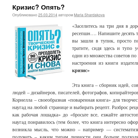
Кризис? Опять?
Опубликовано
25.03.2014
автором
Maria Shardakova
«Заселитесь на три дня в до
ресепшн…. Напишите десять ты
вы зашли в тупик, просто п
тратите, сидя здесь и тупо 
один из множества советов по
настроения из книги издат
кризис»
Эта книга – сборник идей, со
людей – дизайнеров, писателей,
фотографов, копирайтеро
Корнелла – своеобразная «поваренная книга» для творче
наугад на любой странице и выбирать рецепт. Разброс рец
как рабочая лошадка» до «бросьте все, езжайте автост
наугад понравилось (тем более, что книга интересно офо
возникла мысль, что можно – например — систематиз
подумать – каким типам личности они больше подходят