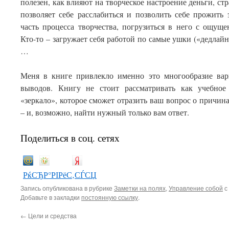
полезен, как влияют на творческое настроение деньги, с
позволяет себе расслабиться и позволить себе прожить
часть процесса творчества, погрузиться в него с ощущ
Кто-то – загружает себя работой по самые ушки («дедлай
…
Меня в книге привлекло именно это многообразие вари
выводов. Книгу не стоит рассматривать как учебное 
«зеркало», которое сможет отразить ваш вопрос о причин
– и, возможно, найти нужный только вам ответ.
Поделиться в соц. сетях
РќСЂР°РІРёС‚СЃСЏ
Запись опубликована в рубрике
Заметки на полях
,
Управление собой
с
Добавьте в закладки
постоянную ссылку
.
←
Цели и средства