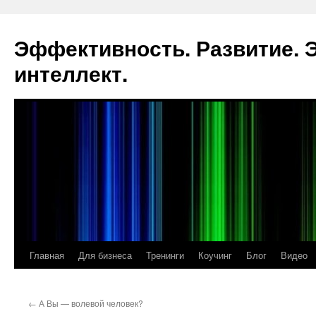
Эффективность. Развитие.
интеллект.
Главная
Для бизнеса
Тренинги
Коучинг
Блог
Видео
Перейти
к
←
А Вы — волевой человек?
содержимому