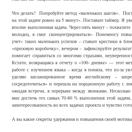
Что делать? Попробуйте метод «маленьких шагов». Поста
на этой задаче ровно на 5 минут». Поставьте таймер. Я ув
вполне выполнимая задача. Через пять минут – похвалите
молодец, я смог сконцентрироваться». Понемногу пов
учет» таких маленьких успехов – ставьте крестики в бло
«призовую коробочку», вечером – зафиксируйте результат
помогает справиться со многими страхами, неувереннос
Кстати, возвращаясь к отчету о «100- дневке» — этот м
работе с изучением языка – когда я поняла, что из-за у
уделяю запланированное время английскому – запр
сосредоточиться» и перешла на порционную работу с ле
ожидая встречи, в перерыве между звонками. Несколько
мне достичь тех самых 70-80 % выполнения этой задачи,
заинтересованность во всех задачах проекта и чувство гот
А вы какие секреты удержания и повышения своей мотивац