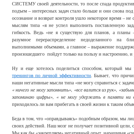
СИСТЕМУ своей деятельности, то после спада продуктив
подъем – интересных задач стало больше и они снова по
осознание и возврат контроля ушло некоторое время – не
мыслям типа «я не успел выполнить поставленную зад
гибкость. Ведь «не я существую для планов, а планы 
разумное перераспределение недоделанного на б
выполнимыми объемами, а главное – выражение поддержк
произошедшего пойдут только на пользу и настроению, и р
Ну и еще хотелось поделиться способом, который мы 
тренингов по личной эффективности
. Бывает, что прич
наши негативные мысли типа «не могу справиться с зада
« ничего не могу запомнить», «все валится из рук», «забы
запоминаю цифры», « не могу удержать в памяти ни о
приходилось ли вам прибегать в своей жизни к таким объ
Беда в том, что «оправдываясь» подобным образом, мы л
своих действий. Наш мозг не получает позитивной цели,
Мы как бы «закрепляем» негативный опыт, наращивая «сн