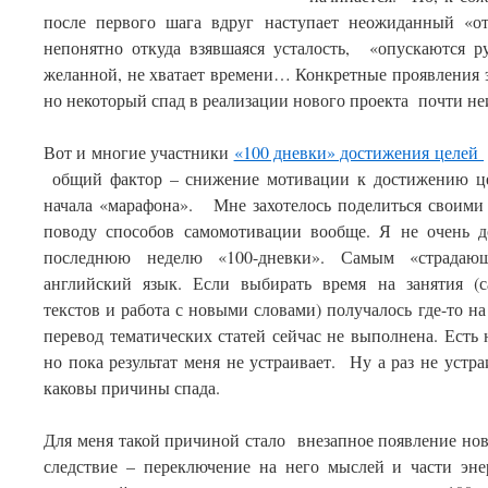
после первого шага вдруг
наступает неожиданный «отк
непонятно откуда взявшаяся усталость, «опускаются ру
желанной, не хватает времени… Конкретные проявления э
но некоторый спад в реализации нового проекта почти не
Вот и многие участники
«100 дневки» достижения целей
общий фактор – снижение мотивации к достижению цел
начала «марафона». Мне захотелось поделиться своими
поводу способов самомотивации вообще. Я не очень до
последнюю неделю «100-дневки». Самым «страдаю
английский язык. Если выбирать время на занятия (с
текстов и работа с новыми словами) получалось где-то на 
перевод тематических статей сейчас не выполнена. Есть
но пока результат меня не устраивает. Ну а раз не устраи
каковы причины спада.
Для меня такой причиной стало внезапное появление нов
следствие – переключение на него мыслей и части эне