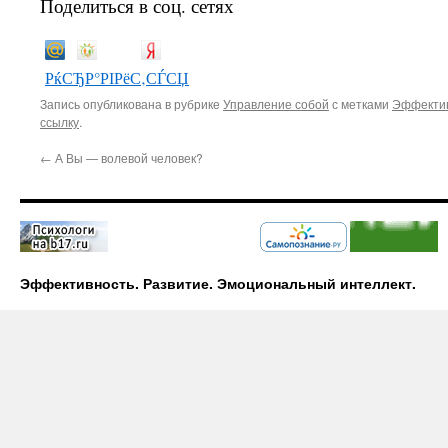
Поделиться в соц. сетях
РќСЂР°РІРёС‚СЃСЏ
Запись опубликована в рубрике
Управление собой
с метками
Эффекти
ссылку
.
←
А Вы — волевой человек?
Эффективность. Развитие. Эмоциональный интеллект.