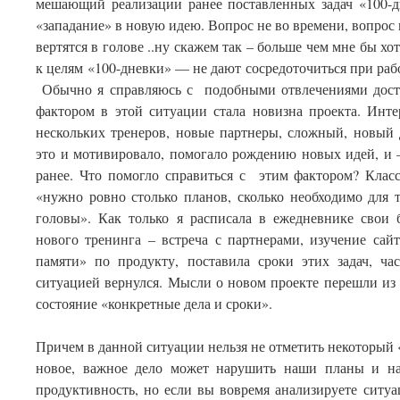
мешающий реализации ранее поставленных задач «100-
«западание» в новую идею. Вопрос не во времени, вопрос 
вертятся в голове ..ну скажем так – больше чем мне бы хо
к целям «100-дневки» — не дают сосредоточиться при раб
Обычно я справляюсь с подобными отвлечениями дост
фактором в этой ситуации стала новизна проекта. Инте
нескольких тренеров, новые партнеры, сложный, новый 
это и мотивировало, помогало рождению новых идей, и 
ранее. Что помогло справиться с этим фактором? Клас
«нужно ровно столько планов, сколько необходимо для 
головы». Как только я расписала в ежедневнике свои
нового тренинга – встреча с партнерами, изучение сайт
памяти» по продукту, поставила сроки этих задач, ч
ситуацией вернулся. Мысли о новом проекте перешли из
состояние «конкретные дела и сроки».
Причем в данной ситуации нельзя не отметить некоторый
новое, важное дело может нарушить наши планы и на
продуктивность, но если вы вовремя анализируете ситу