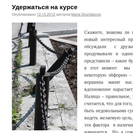
Удержаться на курсе
Опубликовано
12.10.2012
автором
Maria Shardakova
Скажите, знакома ли 
новый интересный пр
обсуждали с друзьям
продумывали в одино
представили – какие б
в этот момент мы и
некоторую эйфорию – 
вершины манят на
вдохновение нарастае
Налицо – правильное, 
считается, что для того
быть недовольными с
видеть желаемую цель, 
эти фактора в наличи
начинается. Но, к сож