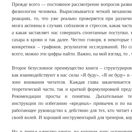
Прежде всего — постоянное рассмотрение вопросов разви
физиологии человека. Вырисовывается четкий механизм
реакциях, то, что уже реально проверяется при различ
мозга активны в случаях соблазнов и стрессов, какая част
а какая заставляет нас совершать спонтанные поступки, 
сахара в крови и так далее. Честно говоря, в некоторые
конкретики – графиков, результатов исследований. Но с
всего, можно эти цифры найти. Важно, на мой взгляд, то ,
Второе безусловное преимущество книги – структуриро
как взаимодействуют в нас силы «Я буду», «Я не буду» и
зоне внимания читателя. Каждая глава заканчиваетс
теоретической части, так и краткой формулировкой пре
Рекомендации просты и понятны. Дыхательные те
инструкции по избеганию «вредных» привычек и по н
работающее руководство к действию для тех, кто читает 
своей волей. И хороший инструментарий для тренеров, коу
Ну и третье качество книги, на котором хочу остановит