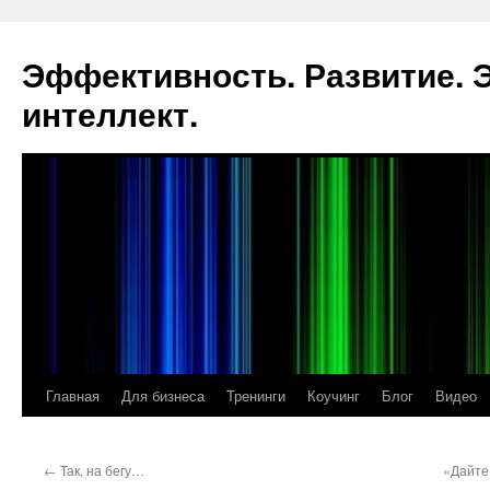
Эффективность. Развитие.
интеллект.
Главная
Для бизнеса
Тренинги
Коучинг
Блог
Видео
Перейти
к
←
Так, на бегу…
«Дайте
содержимому