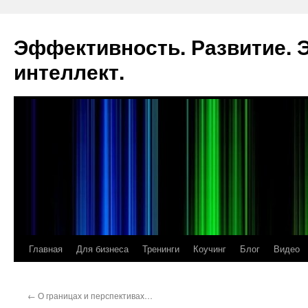
Эффективность. Развитие.
интеллект.
Главная
Для бизнеса
Тренинги
Коучинг
Блог
Видео
Перейти
к
←
О границах и перспективах…
содержимому