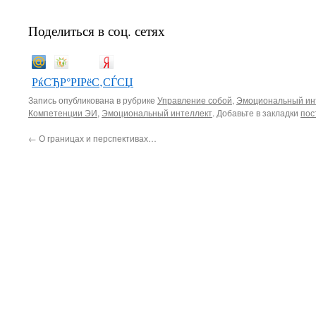
Поделиться в соц. сетях
РќСЂР°РІРёС‚СЃСЏ
Запись опубликована в рубрике
Управление собой
,
Эмоциональный ин
Компетенции ЭИ
,
Эмоциональный интеллект
. Добавьте в закладки
пос
←
О границах и перспективах…